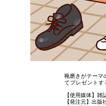
靴
磨き
がテーマ
てプレゼントす
【使用媒体】雑
【発注元】出版