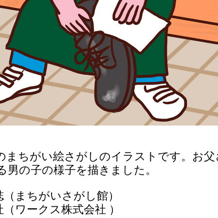
の
まちがい
絵さがしのイラスト
です。お父
る
男の子の様子を
描
き
ま
した。
誌（まちがいさがし館）
社（ワークス株式会社 ）