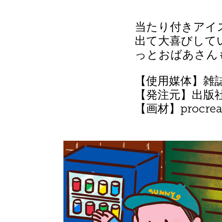
当たり付きアイ
出て大喜びして
っとおばあさん
【使用媒体】雑
【発注元】出版
【画材】procreat